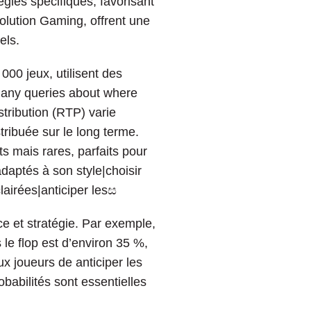
ègles spécifiques, favorisant
olution Gaming, offrent une
els.
00 jeux, utilisent des
e any queries about where
stribution (RTP) varie
ribuée sur le long terme.
s mais rares, parfaits pour
daptés à son style|choisir
lairées|anticiper lesස
 et stratégie. Par exemple,
le flop est d’environ 35 %,
x joueurs de anticiper les
abilités sont essentielles