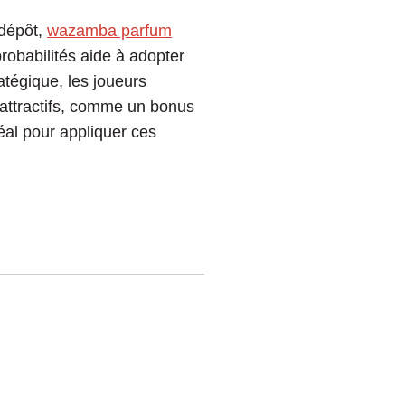
 dépôt,
wazamba parfum
obabilités aide à adopter
tégique, les joueurs
 attractifs, comme un bonus
éal pour appliquer ces