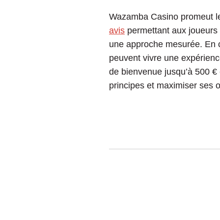
Wazamba Casino promeut le 
avis
permettant aux joueurs 
une approche mesurée. En co
peuvent vivre une expérienc
de bienvenue jusqu’à 500 € 
principes et maximiser ses o