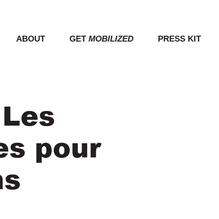
ABOUT
GET
MOBILIZED
PRESS KIT
 Les
es pour
ns