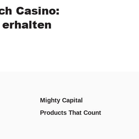
ch Casino:
 erhalten
Mighty Capital
Products That Count