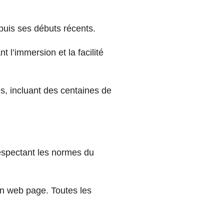
epuis ses débuts récents.
 l’immersion et la facilité
es, incluant des centaines de
respectant les normes du
wn web page. Toutes les