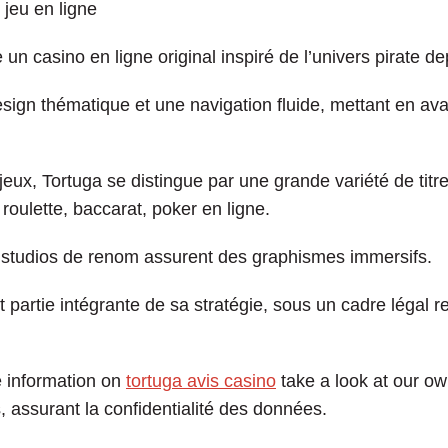
 jeu en ligne
n casino en ligne original inspiré de l’univers pirate d
ign thématique et une navigation fluide, mettant en avant
eux, Tortuga se distingue par une grande variété de titr
roulette, baccarat, poker en ligne.
 studios de renom assurent des graphismes immersifs.
it partie intégrante de sa stratégie, sous un cadre légal 
 information on
tortuga avis casino
take a look at our o
, assurant la confidentialité des données.