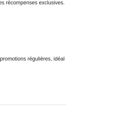
des récompenses exclusives.
romotions régulières, idéal