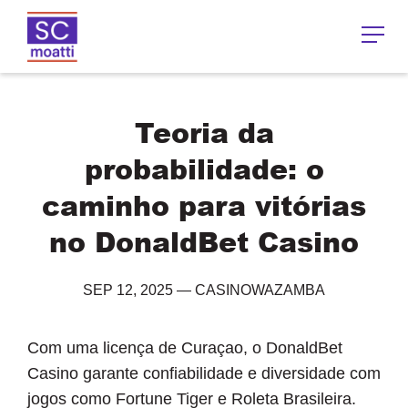
Teoria da
probabilidade: o
caminho para vitórias
no DonaldBet Casino
SEP 12, 2025
—
CASINOWAZAMBA
Com uma licença de Curaçao, o DonaldBet
Casino garante confiabilidade e diversidade com
jogos como Fortune Tiger e Roleta Brasileira.