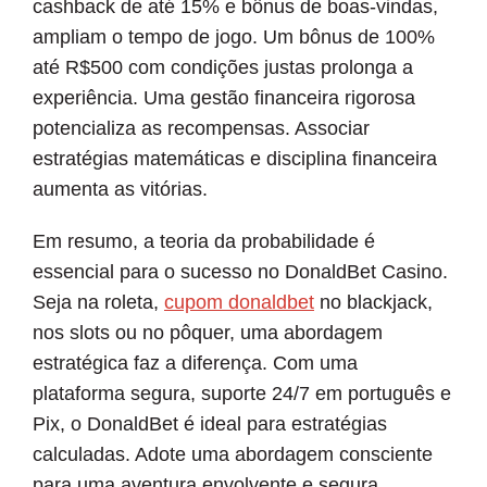
cashback de até 15% e bônus de boas-vindas,
ampliam o tempo de jogo. Um bônus de 100%
até R$500 com condições justas prolonga a
experiência. Uma gestão financeira rigorosa
potencializa as recompensas. Associar
estratégias matemáticas e disciplina financeira
aumenta as vitórias.
Em resumo, a teoria da probabilidade é
essencial para o sucesso no DonaldBet Casino.
Seja na roleta,
cupom donaldbet
no blackjack,
nos slots ou no pôquer, uma abordagem
estratégica faz a diferença. Com uma
plataforma segura, suporte 24/7 em português e
Pix, o DonaldBet é ideal para estratégias
calculadas. Adote uma abordagem consciente
para uma aventura envolvente e segura.