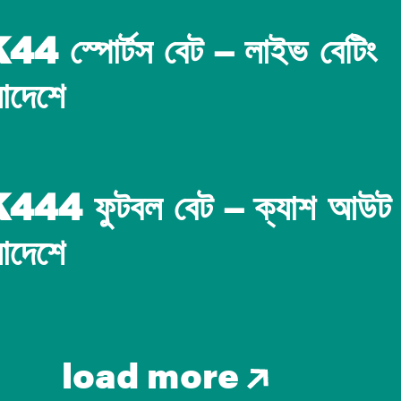
4 স্পোর্টস বেট – লাইভ বেটিং
লাদেশে
444 ফুটবল বেট – ক্যাশ আউট
লাদেশে
load more