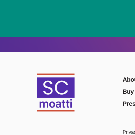
Abo
Bu
Pres
Priva