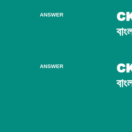
CK4
ANSWER
বাং
CK
ANSWER
বাং