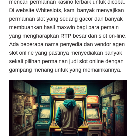
mencari permainan kasino terbaik untuk dicoba.
Di website Whiteslots, kami banyak menyajikan
permainan slot yang sedang gacor dan banyak
membuahkan hasil maxwin bagi para pemain
yang mengharapkan RTP besar dari slot on-line.
Ada beberapa nama penyedia dan vendor agen
slot online yang pastinya menyediakan banyak
sekali pilihan permainan judi slot online dengan
gampang menang untuk yang memainkannya.