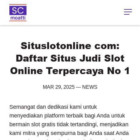
Situslotonline com:
Daftar Situs Judi Slot
Online Terpercaya No 1
MAR 29, 2025
—
NEWS
Semangat dan dedikasi kami untuk
menyediakan platform terbaik bagi Anda untuk
bermain slot gratis tidak tertandingi, menjadikan
kami mitra yang sempurna bagi Anda saat Anda