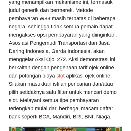
yang menampilkan mekanisme ini, termasuk
judul generik dan bermerek. Metode
pembayaran W88 masih terbatas di beberapa
negara, sehingga tidak semua pemain dapat
mengakses opsi pembayaran yang diinginkan.
Asosiasi Pengemudi Transportasi dan Jasa
Daring Indonesia, Garda Indonesia, akan
menggelar Aksi Ojol 272. Aksi demonstrasi ini
berkaitan dengan pengenaan tarif ojek online
dan potongan biaya
slot
aplikasi ojek online.
Silakan masukkan istilah pencarian dan/atau
pilih setidaknya satu filter untuk mencari demo
slot. Melayani semua tipe pembayaran
terlengkap mulai dari berbagai macam daftar
bank seperti BCA, Mandiri, BRI, BNI, Niaga.