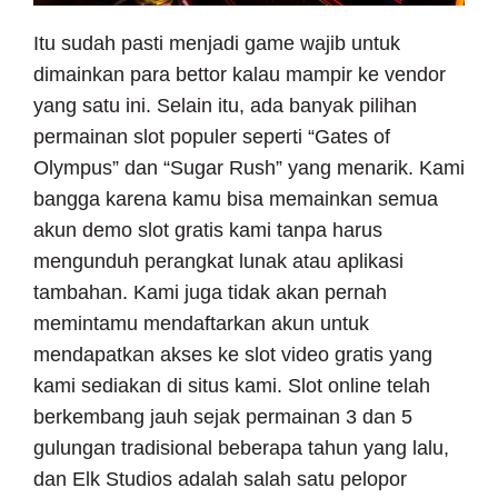
Itu sudah pasti menjadi game wajib untuk
dimainkan para bettor kalau mampir ke vendor
yang satu ini. Selain itu, ada banyak pilihan
permainan slot populer seperti “Gates of
Olympus” dan “Sugar Rush” yang menarik. Kami
bangga karena kamu bisa memainkan semua
akun demo slot gratis kami tanpa harus
mengunduh perangkat lunak atau aplikasi
tambahan. Kami juga tidak akan pernah
memintamu mendaftarkan akun untuk
mendapatkan akses ke slot video gratis yang
kami sediakan di situs kami. Slot online telah
berkembang jauh sejak permainan 3 dan 5
gulungan tradisional beberapa tahun yang lalu,
dan Elk Studios adalah salah satu pelopor