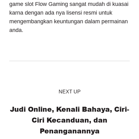
game slot Flow Gaming sangat mudah di kuasai
karna dengan ada nya lisensi resmi untuk
mengembangkan keuntungan dalam permainan
anda.
NEXT UP
Judi Online, Kenali Bahaya, Ciri-
Ciri Kecanduan, dan
Penanganannya