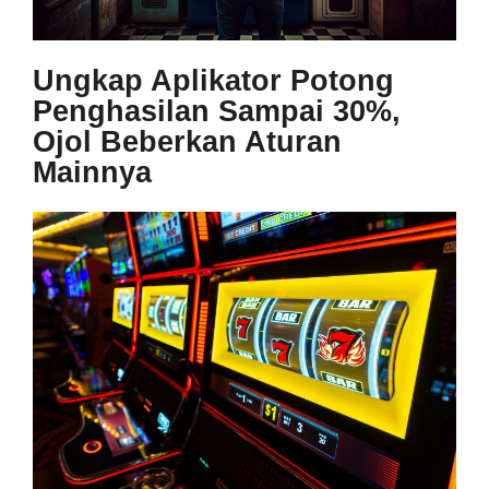
Ungkap Aplikator Potong
Penghasilan Sampai 30%,
Ojol Beberkan Aturan
Mainnya