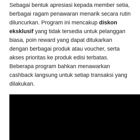
Sebagai bentuk apresiasi kepada member setia,
berbagai ragam penawaran menarik secara rutin
diluncurkan. Program ini mencakup
diskon
eksklusif
yang tidak tersedia untuk pelanggan
biasa, poin reward yang dapat ditukarkan
dengan berbagai produk atau voucher, serta
akses prioritas ke produk edisi terbatas.
Beberapa program bahkan menawarkan
cashback langsung untuk setiap transaksi yang
dilakukan.