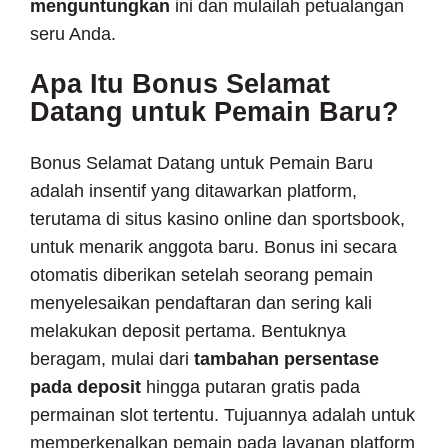
menguntungkan
ini dan mulailah petualangan
seru Anda.
Apa Itu Bonus Selamat
Datang untuk Pemain Baru?
Bonus Selamat Datang untuk Pemain Baru
adalah insentif yang ditawarkan platform,
terutama di situs kasino online dan sportsbook,
untuk menarik anggota baru. Bonus ini secara
otomatis diberikan setelah seorang pemain
menyelesaikan pendaftaran dan sering kali
melakukan deposit pertama. Bentuknya
beragam, mulai dari
tambahan persentase
pada deposit
hingga putaran gratis pada
permainan slot tertentu. Tujuannya adalah untuk
memperkenalkan pemain pada layanan platform