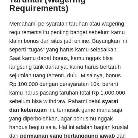
Requirements)
Memahami persyaratan taruhan atau wagering
requirements itu penting banget sebelum kamu
klaim bonus dari situs judi online. Bayangkan ini
seperti “tugas” yang harus kamu selesaikan.
Saat kamu dapat bonus, kamu nggak bisa
langsung tarik dananya; kamu harus bertaruh
sejumlah uang tertentu dulu. Misalnya, bonus
Rp 100.000 dengan persyaratan 10x, berarti
kamu harus pasang taruhan total Rp 1.000.000
sebelum bisa withdraw. Pahami betul
syarat
dan ketentuan
ini, termasuk game mana saja
yang diperbolehkan, agar bonusmu nggak
hangus begitu saja. Hal ini adalah bagian krusial
dari
permainan yang bertanggung jawab
dan