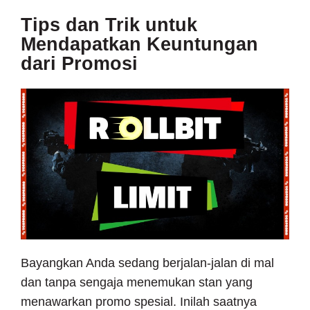
Tips dan Trik untuk
Mendapatkan Keuntungan
dari Promosi
Bayangkan Anda sedang berjalan-jalan di mal
dan tanpa sengaja menemukan stan yang
menawarkan promo spesial. Inilah saatnya