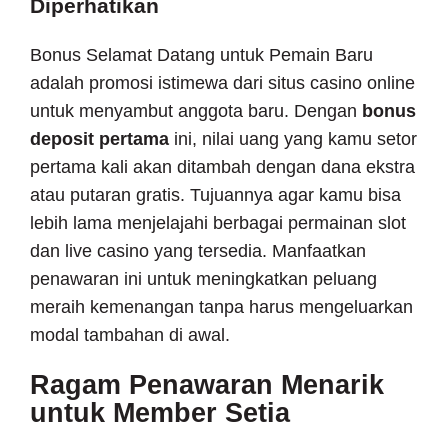
Diperhatikan
Bonus Selamat Datang untuk Pemain Baru
adalah promosi istimewa dari situs casino online
untuk menyambut anggota baru. Dengan
bonus
deposit pertama
ini, nilai uang yang kamu setor
pertama kali akan ditambah dengan dana ekstra
atau putaran gratis. Tujuannya agar kamu bisa
lebih lama menjelajahi berbagai permainan slot
dan live casino yang tersedia. Manfaatkan
penawaran ini untuk meningkatkan peluang
meraih kemenangan tanpa harus mengeluarkan
modal tambahan di awal.
Ragam Penawaran Menarik
untuk Member Setia