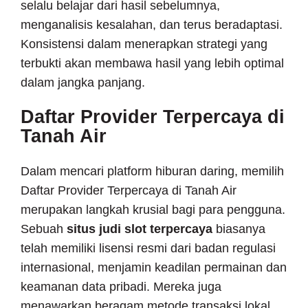
selalu belajar dari hasil sebelumnya,
menganalisis kesalahan, dan terus beradaptasi.
Konsistensi dalam menerapkan strategi yang
terbukti akan membawa hasil yang lebih optimal
dalam jangka panjang.
Daftar Provider Terpercaya di
Tanah Air
Dalam mencari platform hiburan daring, memilih
Daftar Provider Terpercaya di Tanah Air
merupakan langkah krusial bagi para pengguna.
Sebuah
situs judi slot terpercaya
biasanya
telah memiliki lisensi resmi dari badan regulasi
internasional, menjamin keadilan permainan dan
keamanan data pribadi. Mereka juga
menawarkan beragam metode transaksi lokal