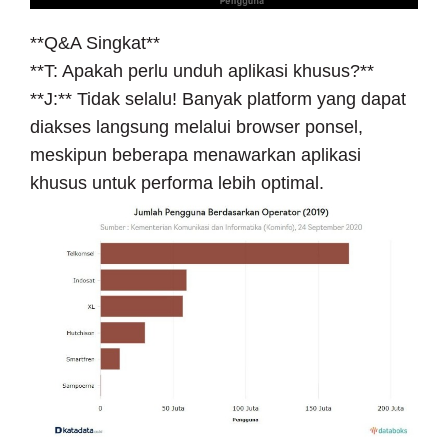
**Q&A Singkat**
**T: Apakah perlu unduh aplikasi khusus?**
**J:** Tidak selalu! Banyak platform yang dapat
diakses langsung melalui browser ponsel,
meskipun beberapa menawarkan aplikasi
khusus untuk performa lebih optimal.