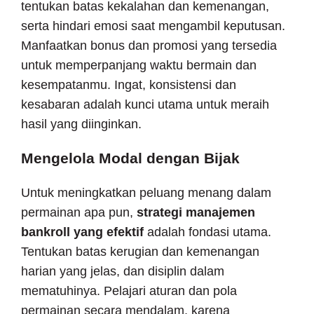
tentukan batas kekalahan dan kemenangan,
serta hindari emosi saat mengambil keputusan.
Manfaatkan bonus dan promosi yang tersedia
untuk memperpanjang waktu bermain dan
kesempatanmu. Ingat, konsistensi dan
kesabaran adalah kunci utama untuk meraih
hasil yang diinginkan.
Mengelola Modal dengan Bijak
Untuk meningkatkan peluang menang dalam
permainan apa pun,
strategi manajemen
bankroll yang efektif
adalah fondasi utama.
Tentukan batas kerugian dan kemenangan
harian yang jelas, dan disiplin dalam
mematuhinya. Pelajari aturan dan pola
permainan secara mendalam, karena