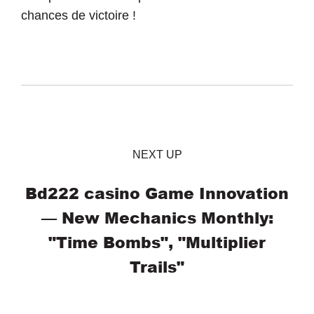
chances de victoire !
NEXT UP
Bd222 casino Game Innovation
— New Mechanics Monthly:
"Time Bombs", "Multiplier
Trails"