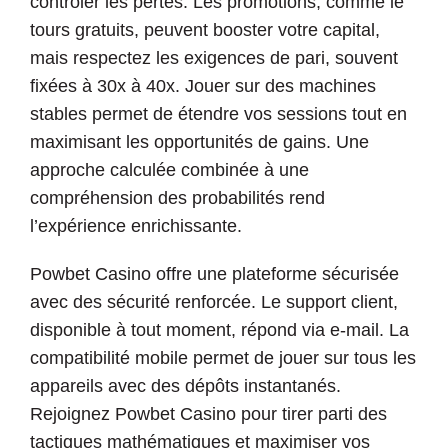
contrôler les pertes. Les promotions, comme le
tours gratuits, peuvent booster votre capital,
mais respectez les exigences de pari, souvent
fixées à 30x à 40x. Jouer sur des machines
stables permet de étendre vos sessions tout en
maximisant les opportunités de gains. Une
approche calculée combinée à une
compréhension des probabilités rend
l’expérience enrichissante.
Powbet Casino offre une plateforme sécurisée
avec des sécurité renforcée. Le support client,
disponible à tout moment, répond via e-mail. La
compatibilité mobile permet de jouer sur tous les
appareils avec des dépôts instantanés.
Rejoignez Powbet Casino pour tirer parti des
tactiques mathématiques et maximiser vos