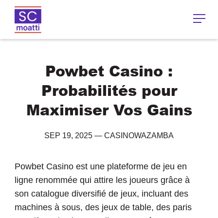
Powbet Casino :
Probabilités pour
Maximiser Vos Gains
SEP 19, 2025
—
CASINOWAZAMBA
Powbet Casino est une plateforme de jeu en
ligne renommée qui attire les joueurs grâce à
son catalogue diversifié de jeux, incluant des
machines à sous, des jeux de table, des paris