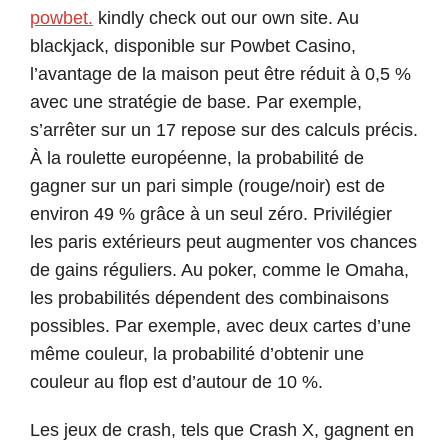
powbet.
kindly check out our own site. Au
blackjack, disponible sur Powbet Casino,
l’avantage de la maison peut être réduit à 0,5 %
avec une stratégie de base. Par exemple,
s’arrêter sur un 17 repose sur des calculs précis.
À la roulette européenne, la probabilité de
gagner sur un pari simple (rouge/noir) est de
environ 49 % grâce à un seul zéro. Privilégier
les paris extérieurs peut augmenter vos chances
de gains réguliers. Au poker, comme le Omaha,
les probabilités dépendent des combinaisons
possibles. Par exemple, avec deux cartes d’une
même couleur, la probabilité d’obtenir une
couleur au flop est d’autour de 10 %.
Les jeux de crash, tels que Crash X, gagnent en