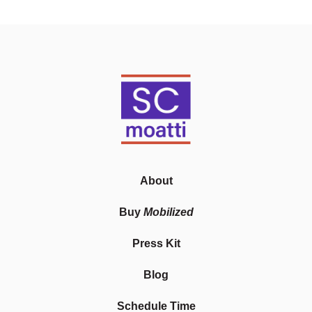
About
Buy
Mobilized
Press Kit
Blog
Schedule Time