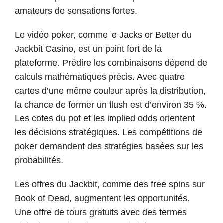
amateurs de sensations fortes.
Le vidéo poker, comme le Jacks or Better du
Jackbit Casino, est un point fort de la
plateforme. Prédire les combinaisons dépend de
calculs mathématiques précis. Avec quatre
cartes d’une même couleur après la distribution,
la chance de former un flush est d’environ 35 %.
Les cotes du pot et les implied odds orientent
les décisions stratégiques. Les compétitions de
poker demandent des stratégies basées sur les
probabilités.
Les offres du Jackbit, comme des free spins sur
Book of Dead, augmentent les opportunités.
Une offre de tours gratuits avec des termes