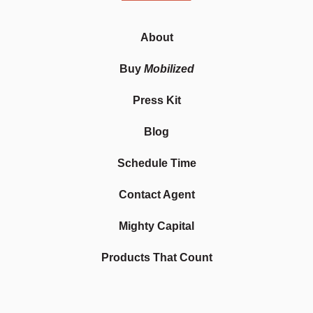
About
Buy
Mobilized
Press Kit
Blog
Schedule Time
Contact Agent
Mighty Capital
Products That Count