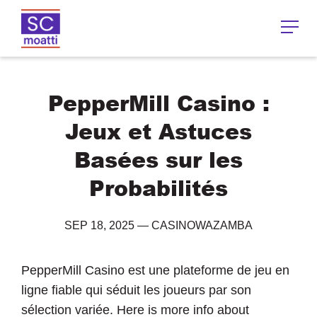
PepperMill Casino :
Jeux et Astuces
Basées sur les
Probabilités
SEP 18, 2025
—
CASINOWAZAMBA
PepperMill Casino est une plateforme de jeu en
ligne fiable qui séduit les joueurs par son
sélection variée. Here is more info about