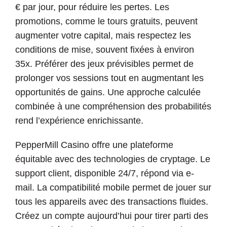
€ par jour, pour réduire les pertes. Les
promotions, comme le tours gratuits, peuvent
augmenter votre capital, mais respectez les
conditions de mise, souvent fixées à environ
35x. Préférer des jeux prévisibles permet de
prolonger vos sessions tout en augmentant les
opportunités de gains. Une approche calculée
combinée à une compréhension des probabilités
rend l’expérience enrichissante.
PepperMill Casino offre une plateforme
équitable avec des technologies de cryptage. Le
support client, disponible 24/7, répond via e-
mail. La compatibilité mobile permet de jouer sur
tous les appareils avec des transactions fluides.
Créez un compte aujourd’hui pour tirer parti des