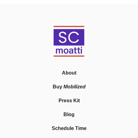
About
Buy
Mobilized
Press Kit
Blog
Schedule Time