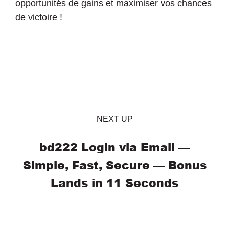
opportunités de gains et maximiser vos chances
de victoire !
NEXT UP
bd222 Login via Email —
Simple, Fast, Secure — Bonus
Lands in 11 Seconds