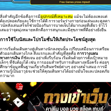
สิ่งสำคัญอีกข้อคือการมี
อุปกรณ์ที่เหมาะสม
แม้จะไม่ต้องแพงแต่
ต้องปลอดภัยและใช้การได้ดี การวอร์มร่างกายก่อนเล่นและคูลดา
วน์หลังเล่นเสร็จก็ช่วยป้องกันการบาดเจ็บได้มากเลยทีเดียว จำไว้
เสมอว่าจุดมุ่งหมายหลักคือการสนุกและมีสุขภาพที่ดีอย่างยั่งยืน
การใช้โบนัสและโปรโมชั่นให้เกิดประโยชน์สูงสุด
การเริ่มต้นเดินทางสู่เส้นทางนักลงทุนนั้น เปรียบเสมือนการเตรียม
ตัวออกเดินทางไกล สิ่งแรกและสำคัญที่สุดคือ
การวางแผน
ทางการเงิน
ที่ชัดเจน อย่าเพิ่งรีบร้อน เริ่มต้นด้วยการตั้งเป้าหมาย
เล็กๆ ที่จับต้องได้ เช่น การออมสำหรับการเดินทางหนึ่งครั้ง ค่อยๆ
ศึกษาข้อมูลพื้นฐานเกี่ยวกับสินทรัพย์ต่างๆ อย่างสม่ำเสมอ การมี
ความรู้เป็นอาวุธจะช่วยให้คุณเดินทางได้อย่างมั่นใจและปลอดภัย
กว่ามาก