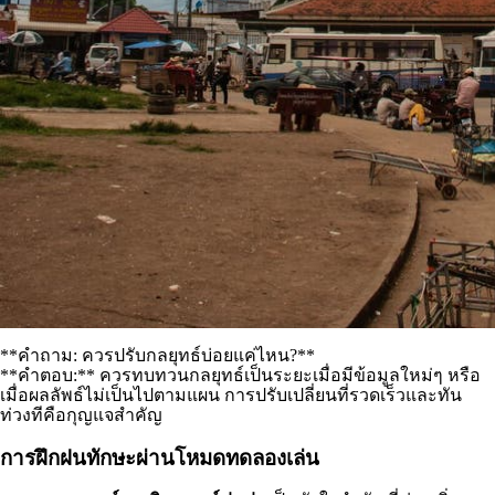
**คำถาม: ควรปรับกลยุทธ์บ่อยแค่ไหน?**
**คำตอบ:** ควรทบทวนกลยุทธ์เป็นระยะเมื่อมีข้อมูลใหม่ๆ หรือ
เมื่อผลลัพธ์ไม่เป็นไปตามแผน การปรับเปลี่ยนที่รวดเร็วและทัน
ท่วงทีคือกุญแจสำคัญ
การฝึกฝนทักษะผ่านโหมดทดลองเล่น