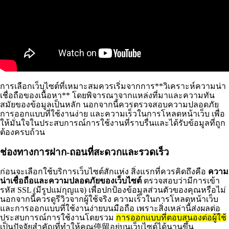
การเลือกเว็บไซต์ที่เหมาะสมควรเริ่มจากการ**วิเคราะห์ความน่า
เชื่อถือของเนื้อหา** โดยพิจารณาจากแหล่งที่มาและความทัน
สมัยของข้อมูลเป็นหลัก นอกจากนี้ควรตรวจสอบความปลอดภัย
การออกแบบที่ใช้งานง่าย และความเร็วในการโหลดหน้าเว็บ เพื่อ
ให้มั่นใจในประสบการณ์การใช้งานที่ราบรื่นและได้รับข้อมูลที่ถูก
ต้องครบถ้วน
ช่องทางการฝาก-ถอนที่สะดวกและรวดเร็ว
ก่อนจะเลือกใช้บริการเว็บไซต์สักแห่ง สิ่งแรกที่ควรคิดถึงคือ
ความ
น่าเชื่อถือและความปลอดภัยของเว็บไซต์
ตรวจสอบว่ามีการเข้า
รหัส SSL (มีรูปแม่กุญแจ) เพื่อปกป้องข้อมูลส่วนตัวของคุณหรือไม่
นอกจากนี้ควรดูรีวิวจากผู้ใช้จริง ความเร็วในการโหลดหน้าเว็บ
และการออกแบบที่ใช้งานง่ายบนมือถือ เพราะสิ่งเหล่านี้ส่งผลต่อ
ประสบการณ์การใช้งานโดยรวม
การออกแบบที่ตอบสนองต่อผู้ใช้
เป็นปัจจัยสำคัญที่ทำให้คุณ停留อยู่บนเว็บไซต์ได้นานขึ้น