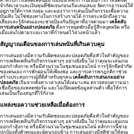
สำหรับการเพลิดเพลินอย่างยั่งยืน หลักการนี้เน้นการกำหนดขีด
จำกัดเวลาและเงินทุนที่ชัดเจนก่อนเริ่มเล่นเสมอ จัดการอารมณ์ให้
อยู่ภายใต้การควบคุม และมองว่าการเล่นเป็นกิจกรรมเพื่อความ
บันเทิง ไม่ใช่ช่องทางในการสร้างรายได้ การตระหนักถึงความ
เสี่ยงและรู้จักตนเองจะช่วยป้องกันปัญหาที่อาจตามมา
เคล็ดลับ
การเล่นพนันอย่างปลอดภัย
คือการหยุดพักเมื่อรู้สึกหงุดหงิด หรือ
เมื่อเล่นไปตามระยะเวลาที่กำหนดไว้ล่วงหน้าแล้ว
สัญญาณเตือนของการเล่นพนันที่เกินควบคุม
การเล่นอย่างมีความรับผิดชอบและปลอดภัยคือหัวใจสำคัญของ
การเพลิดเพลินกับกิจกรรมต่างๆ อย่างยั่งยืน ไม่ว่าคุณจะเล่นเกม
ออกกำลังกาย หรือมีส่วนร่วมในชุมชนออนไลน์ การรู้จักขีดจำกัด
ของตนเอง การพักผ่อนให้เพียงพอ และการเคารพกฎกติกาช่วย
สร้างประสบการณ์ที่ดีสำหรับทุกคน
เคล็ดลับการเล่นเกมอย่าง
ปลอดภัย
เริ่มจากตั้งค่าเวลาเล่นให้เหมาะสม ตรวจสอบความน่า
เชื่อถือของแพลตฟอร์ม และไม่เปิดเผยข้อมูลส่วนตัว เพื่อให้การ
เล่นเป็นเรื่องสนุกที่ไร้กังวล
แหล่งขอความช่วยเหลือเมื่อต้องการ
การเล่นอย่างมีความรับผิดชอบและปลอดภัยคือหัวใจสำคัญของ
การเพลิดเพลินกับกิจกรรมต่างๆ อย่างยั่งยืน ไม่ว่าคุณจะเล่นเกม
ออกกำลังกาย หรือมีส่วนร่วมในชุมชนออนไลน์ หลักการนี้ช่วย
ปกป้องทั้งตัวคุณและผู้คนรอบข้าง การเล่นอย่างมีสติช่วยให้คุณ