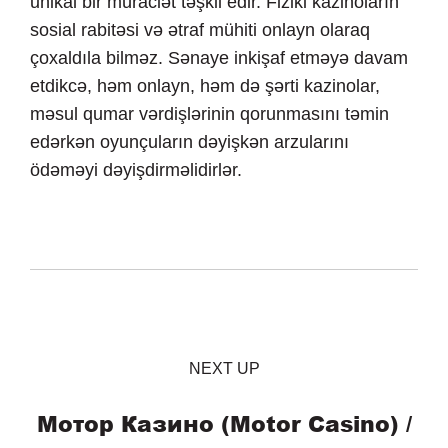
unikal bir müraciət təşkil edir. Fiziki kazinoların
sosial rabitəsi və ətraf mühiti onlayn olaraq
çoxaldıla bilməz. Sənaye inkişaf etməyə davam
etdikcə, həm onlayn, həm də şərti kazinolar,
məsul qumar vərdişlərinin qorunmasını təmin
edərkən oyunçuların dəyişkən arzularını
ödəməyi dəyişdirməlidirlər.
NEXT UP
Мотор Казино (Motor Casino) /