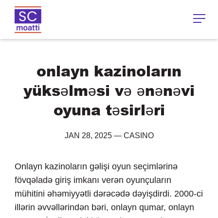
onlayn kazinoların
yüksəlməsi və ənənəvi
oyuna təsirləri
JAN 28, 2025
—
CASINO
Onlayn kazinoların gəlişi oyun seçimlərinə
fövqəladə giriş imkanı verən oyunçuların
mühitini əhəmiyyətli dərəcədə dəyişdirdi. 2000-ci
illərin əvvəllərindən bəri, onlayn qumar, onlayn