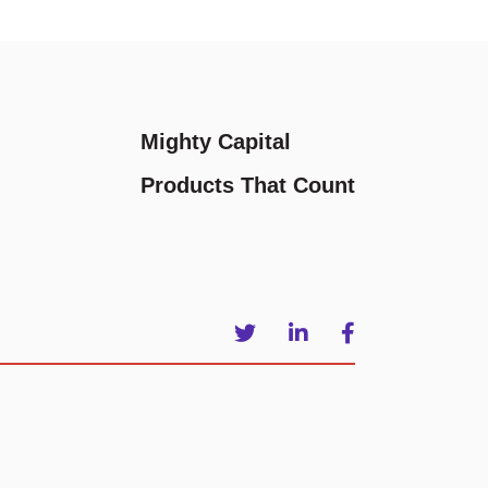
Mighty Capital
Products That Count