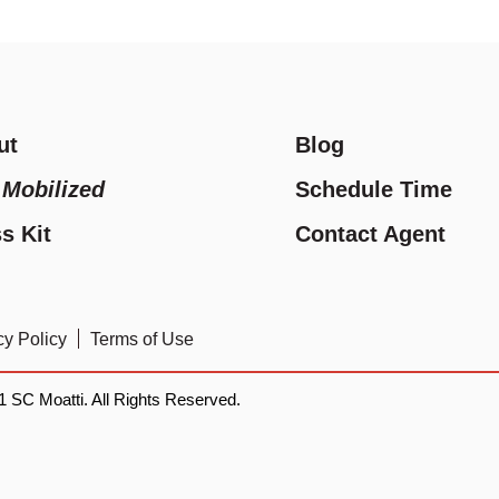
ut
Blog
y
Mobilized
Schedule Time
s Kit
Contact Agent
cy Policy
Terms of Use
 SC Moatti. All Rights Reserved.