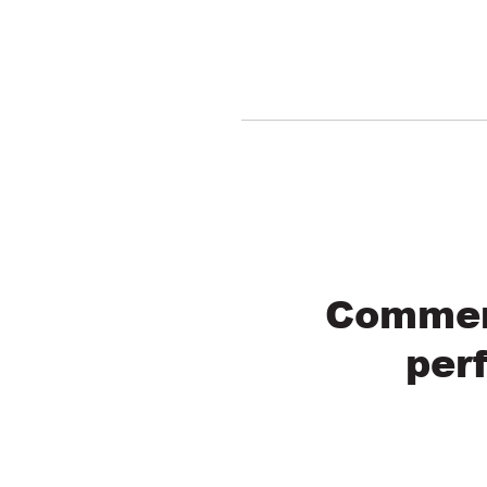
Comment
per