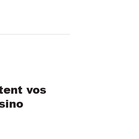
tent vos
sino