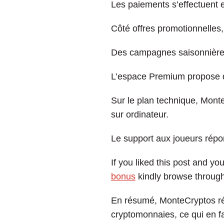
Les paiements s’effectuent 
Côté offres promotionnelles,
Des campagnes saisonnières
L’espace Premium propose d
Sur le plan technique, Mont
sur ordinateur.
Le support aux joueurs répon
If you liked this post and yo
bonus
kindly browse through 
En résumé, MonteCryptos réu
cryptomonnaies, ce qui en fa