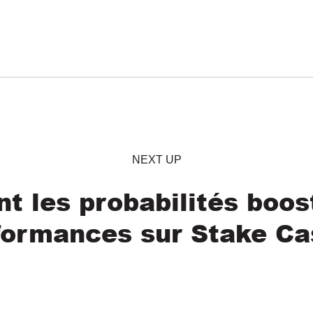
NEXT UP
 les probabilités boos
formances sur Stake Ca