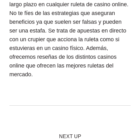
largo plazo en cualquier ruleta de casino online.
No te fíes de las estrategias que aseguran
beneficios ya que suelen ser falsas y pueden
ser una estafa. Se trata de apuestas en directo
con un crupier que acciona la ruleta como si
estuvieras en un casino físico. Además,
ofrecemos reseñas de los distintos casinos
online que ofrecen las mejores ruletas del
mercado.
NEXT UP