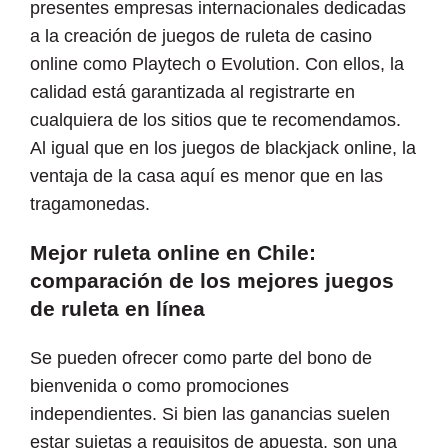
presentes empresas internacionales dedicadas
a la creación de juegos de ruleta de casino
online como Playtech o Evolution. Con ellos, la
calidad está garantizada al registrarte en
cualquiera de los sitios que te recomendamos.
Al igual que en los juegos de blackjack online, la
ventaja de la casa aquí es menor que en las
tragamonedas.
Mejor ruleta online en Chile:
comparación de los mejores juegos
de ruleta en línea
Se pueden ofrecer como parte del bono de
bienvenida o como promociones
independientes. Si bien las ganancias suelen
estar sujetas a requisitos de apuesta, son una