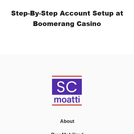
Step-By-Step Account Setup at
Boomerang Casino
About