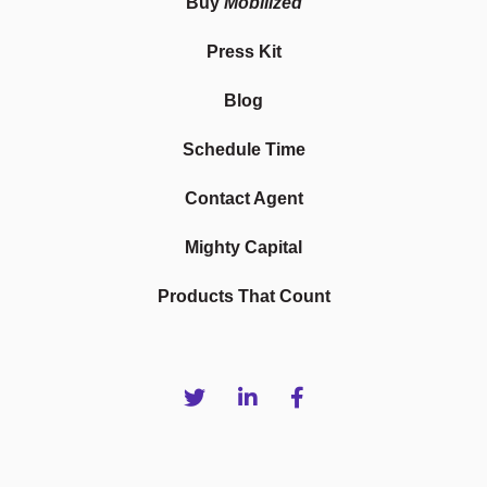
Buy
Mobilized
Press Kit
Blog
Schedule Time
Contact Agent
Mighty Capital
Products That Count