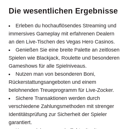
Die wesentlichen Ergebnisse
Erleben du hochauflösendes Streaming und
immersives Gameplay mit erfahrenen Dealern
an den Live-Tischen des Vegas Hero Casinos.
Genießen Sie eine breite Palette an zeitlosen
Spielen wie Blackjack, Roulette und besonderen
Gameshows für alle Spielniveaus.
Nutzen man von besonderen Boni,
Rückerstattungsangeboten und einem
belohnenden Treueprogramm für Live-Zocker.
Sichere Transaktionen werden durch
verschiedene Zahlungsmethoden mit strenger
Identitätsprüfung zur Sicherheit der Spieler
garantiert.