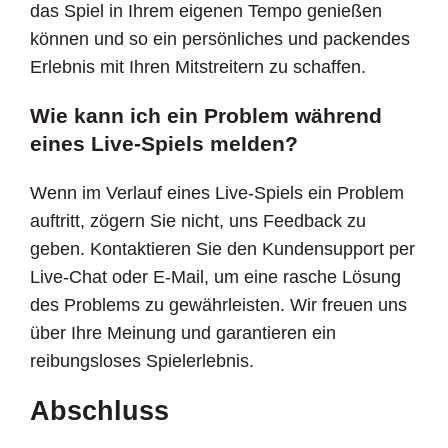
das Spiel in Ihrem eigenen Tempo genießen
können und so ein persönliches und packendes
Erlebnis mit Ihren Mitstreitern zu schaffen.
Wie kann ich ein Problem während
eines Live-Spiels melden?
Wenn im Verlauf eines Live-Spiels ein Problem
auftritt, zögern Sie nicht, uns Feedback zu
geben. Kontaktieren Sie den Kundensupport per
Live-Chat oder E-Mail, um eine rasche Lösung
des Problems zu gewährleisten. Wir freuen uns
über Ihre Meinung und garantieren ein
reibungsloses Spielerlebnis.
Abschluss