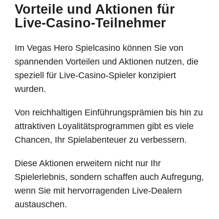
Vorteile und Aktionen für
Live-Casino-Teilnehmer
Im Vegas Hero Spielcasino können Sie von
spannenden Vorteilen und Aktionen nutzen, die
speziell für Live-Casino-Spieler konzipiert
wurden.
Von reichhaltigen Einführungsprämien bis hin zu
attraktiven Loyalitätsprogrammen gibt es viele
Chancen, Ihr Spielabenteuer zu verbessern.
Diese Aktionen erweitern nicht nur Ihr
Spielerlebnis, sondern schaffen auch Aufregung,
wenn Sie mit hervorragenden Live-Dealern
austauschen.