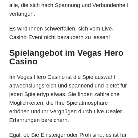
alle, die sich nach Spannung und Verbundenheit
verlangen.
Es wird Ihnen schwerfallen, sich vom Live-
Casino-Event nicht bezaubern zu lassen!
Spielangebot im Vegas Hero
Casino
Im Vegas Hero Casino ist die Spielauswahl
abwechslungsreich und spannend und bietet für
jeden Spielertyp etwas. Sie finden zahlreiche
Möglichkeiten, die Ihre Spielatmosphäre
erhöhen und Ihr Vergnügen durch Live-Dealer-
Erfahrungen bereichern.
Egal, ob Sie Einsteiger oder Profi sind, es ist für