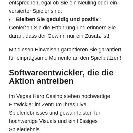
entsprechen, egal ob Sie ein Neuling oder ein
versierter Spieler sind.
Bleiben Sie geduldig und positiv
:
Genießen Sie die Erfahrung und erinnern Sie
daran, dass der Gewinn nur ein Zusatz ist!
Mit diesen Hinweisen garantieren Sie garantiert
für einprägsame Momente an den Spielplätzen!
Softwareentwickler, die die
Aktion antreiben
Im Vegas Hero Casino stehen hochwertige
Entwickler im Zentrum Ihres Live-
Spielerlebnisses und gewährleisten für
hochwertige Visuals und ein flüssiges
Spielerlebnis.