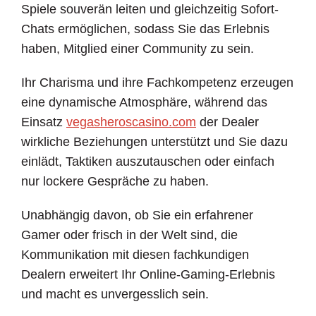
Spiele souverän leiten und gleichzeitig Sofort-
Chats ermöglichen, sodass Sie das Erlebnis
haben, Mitglied einer Community zu sein.
Ihr Charisma und ihre Fachkompetenz erzeugen
eine dynamische Atmosphäre, während das
Einsatz
vegasheroscasino.com
der Dealer
wirkliche Beziehungen unterstützt und Sie dazu
einlädt, Taktiken auszutauschen oder einfach
nur lockere Gespräche zu haben.
Unabhängig davon, ob Sie ein erfahrener
Gamer oder frisch in der Welt sind, die
Kommunikation mit diesen fachkundigen
Dealern erweitert Ihr Online-Gaming-Erlebnis
und macht es unvergesslich sein.