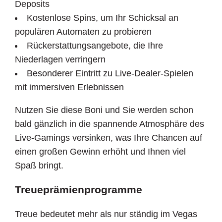
Deposits
Kostenlose Spins, um Ihr Schicksal an
populären Automaten zu probieren
Rückerstattungsangebote, die Ihre
Niederlagen verringern
Besonderer Eintritt zu Live-Dealer-Spielen
mit immersiven Erlebnissen
Nutzen Sie diese Boni und Sie werden schon
bald gänzlich in die spannende Atmosphäre des
Live-Gamings versinken, was Ihre Chancen auf
einen großen Gewinn erhöht und Ihnen viel
Spaß bringt.
Treueprämienprogramme
Treue bedeutet mehr als nur ständig im Vegas