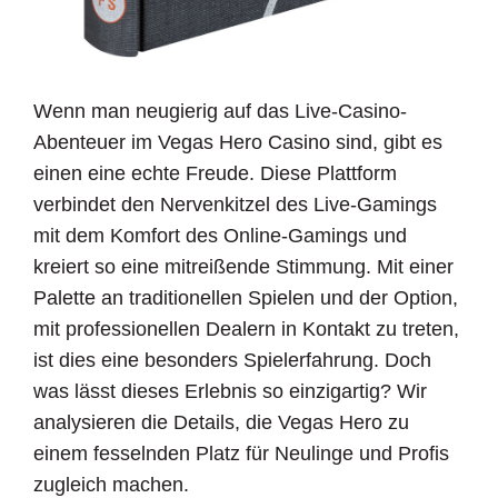
Wenn man neugierig auf das Live-Casino-
Abenteuer im Vegas Hero Casino sind, gibt es
einen eine echte Freude. Diese Plattform
verbindet den Nervenkitzel des Live-Gamings
mit dem Komfort des Online-Gamings und
kreiert so eine mitreißende Stimmung. Mit einer
Palette an traditionellen Spielen und der Option,
mit professionellen Dealern in Kontakt zu treten,
ist dies eine besonders Spielerfahrung. Doch
was lässt dieses Erlebnis so einzigartig? Wir
analysieren die Details, die Vegas Hero zu
einem fesselnden Platz für Neulinge und Profis
zugleich machen.