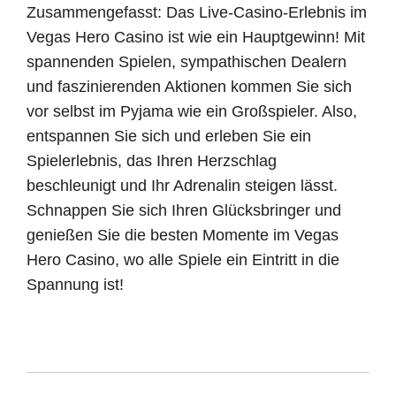
Zusammengefasst: Das Live-Casino-Erlebnis im
Vegas Hero Casino ist wie ein Hauptgewinn! Mit
spannenden Spielen, sympathischen Dealern
und faszinierenden Aktionen kommen Sie sich
vor selbst im Pyjama wie ein Großspieler. Also,
entspannen Sie sich und erleben Sie ein
Spielerlebnis, das Ihren Herzschlag
beschleunigt und Ihr Adrenalin steigen lässt.
Schnappen Sie sich Ihren Glücksbringer und
genießen Sie die besten Momente im Vegas
Hero Casino, wo alle Spiele ein Eintritt in die
Spannung ist!