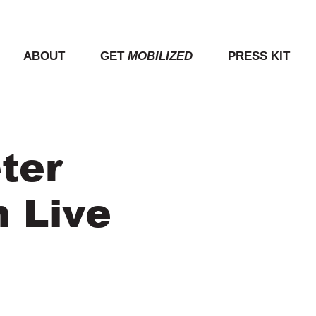
ABOUT
GET
MOBILIZED
PRESS KIT
ter
n Live