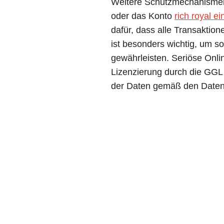
Weitere Schutzmechanismen 
oder das Konto
rich royal 
dafür, dass alle Transakti
ist besonders wichtig, um so
gewährleisten. Seriöse Onli
Lizenzierung durch die GGL 
der Daten gemäß den Datens