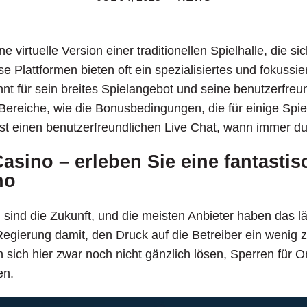
ne virtuelle Version einer traditionellen Spielhalle, die si
e Plattformen bieten oft ein spezialisiertes und fokussie
t für sein breites Spielangebot und seine benutzerfreun
 Bereiche, wie die Bonusbedingungen, die für einige Spi
tst einen benutzerfreundlichen Live Chat, wann immer du 
asino – erleben Sie eine fantasti
no
 sind die Zukunft, und die meisten Anbieter haben das l
egierung damit, den Druck auf die Betreiber ein wenig
 sich hier zwar noch nicht gänzlich lösen, Sperren für O
en.