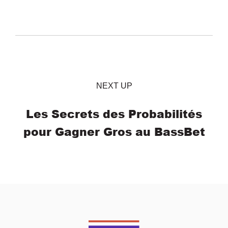
NEXT UP
Les Secrets des Probabilités
pour Gagner Gros au BassBet