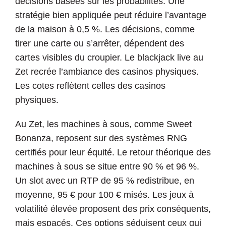
décisions basées sur les probabilités. Une
stratégie bien appliquée peut réduire l’avantage
de la maison à 0,5 %. Les décisions, comme
tirer une carte ou s’arrêter, dépendent des
cartes visibles du croupier. Le blackjack live au
Zet recrée l’ambiance des casinos physiques.
Les cotes reflètent celles des casinos
physiques.
Au Zet, les machines à sous, comme Sweet
Bonanza, reposent sur des systèmes RNG
certifiés pour leur équité. Le retour théorique des
machines à sous se situe entre 90 % et 96 %.
Un slot avec un RTP de 95 % redistribue, en
moyenne, 95 € pour 100 € misés. Les jeux à
volatilité élevée proposent des prix conséquents,
mais espacés. Ces options séduisent ceux qui