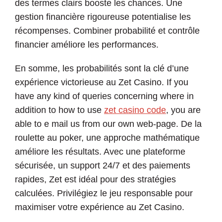
des termes clairs booste les chances. Une
gestion financière rigoureuse potentialise les
récompenses. Combiner probabilité et contrôle
financier améliore les performances.
En somme, les probabilités sont la clé d’une
expérience victorieuse au Zet Casino. If you
have any kind of queries concerning where in
addition to how to use
zet casino code
, you are
able to e mail us from our own web-page. De la
roulette au poker, une approche mathématique
améliore les résultats. Avec une plateforme
sécurisée, un support 24/7 et des paiements
rapides, Zet est idéal pour des stratégies
calculées. Privilégiez le jeu responsable pour
maximiser votre expérience au Zet Casino.