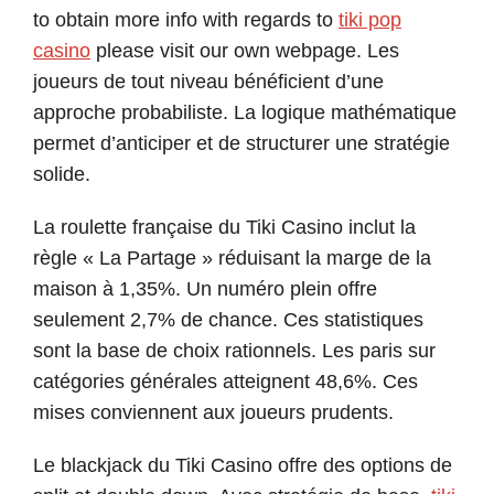
to obtain more info with regards to
tiki pop
casino
please visit our own webpage. Les
joueurs de tout niveau bénéficient d’une
approche probabiliste. La logique mathématique
permet d’anticiper et de structurer une stratégie
solide.
La roulette française du Tiki Casino inclut la
règle « La Partage » réduisant la marge de la
maison à 1,35%. Un numéro plein offre
seulement 2,7% de chance. Ces statistiques
sont la base de choix rationnels. Les paris sur
catégories générales atteignent 48,6%. Ces
mises conviennent aux joueurs prudents.
Le blackjack du Tiki Casino offre des options de