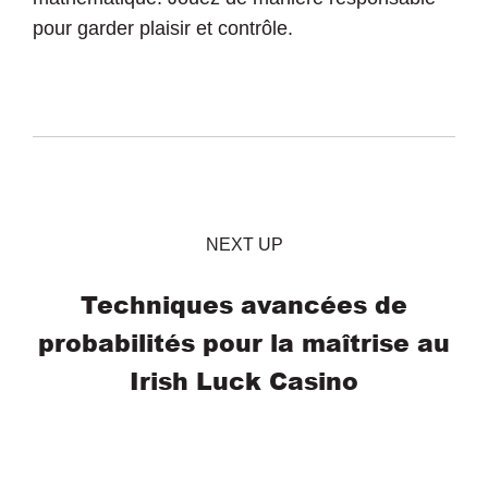
pour garder plaisir et contrôle.
NEXT UP
Techniques avancées de
probabilités pour la maîtrise au
Irish Luck Casino