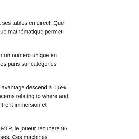
 ses tables en direct. Que
gique mathématique permet
her un numéro unique en
es paris sur catégories
, l’avantage descend à 0,5%.
oncerns relating to where and
offrent immersion et
RTP, le joueur récupère 96
enses. Ces machines