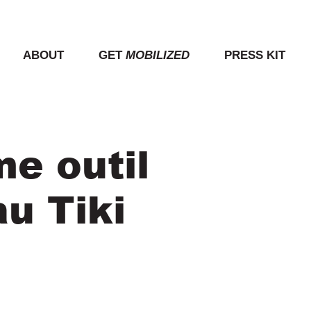
ABOUT
GET
MOBILIZED
PRESS KIT
e outil
u Tiki