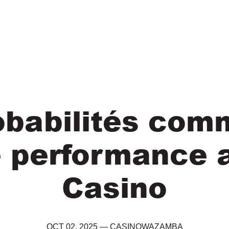
obabilités comm
e performance a
Casino
OCT 02, 2025
—
CASINOWAZAMBA