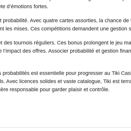
te d’émotions fortes.
 probabilité. Avec quatre cartes assorties, la chance de
ent les mises. Ces compétitions demandent une gestion st
et des tournois réguliers. Ces bonus prolongent le jeu mai
l’impact des offres. Associer probabilité et gestion finan
s probabilités est essentielle pour progresser au Tiki Ca
s. Avec licences solides et vaste catalogue, Tiki est terra
ère responsable pour garder plaisir et contrôle.