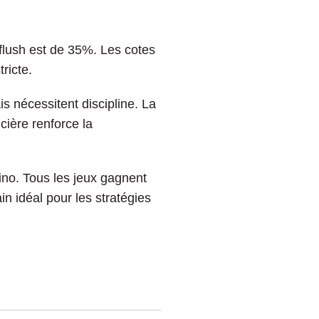
 flush est de 35%. Les cotes
ricte.
s nécessitent discipline. La
cière renforce la
sino. Tous les jeux gagnent
in idéal pour les stratégies