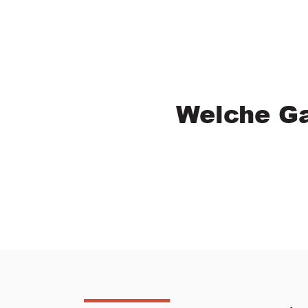
Welche Ga