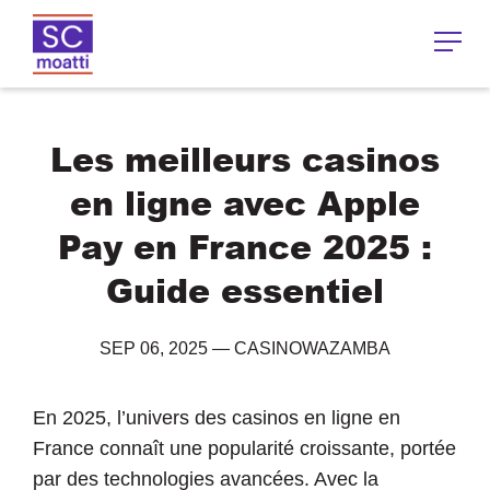
Les meilleurs casinos
en ligne avec Apple
Pay en France 2025 :
Guide essentiel
SEP 06, 2025
—
CASINOWAZAMBA
En 2025, l’univers des casinos en ligne en
France connaît une popularité croissante, portée
par des technologies avancées. Avec la