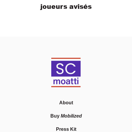
joueurs avisés
About
Buy
Mobilized
Press Kit