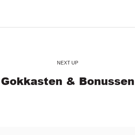
NEXT UP
Gokkasten & Bonussen