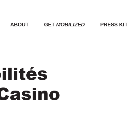
ABOUT
GET
MOBILIZED
PRESS KIT
ilités
 Casino