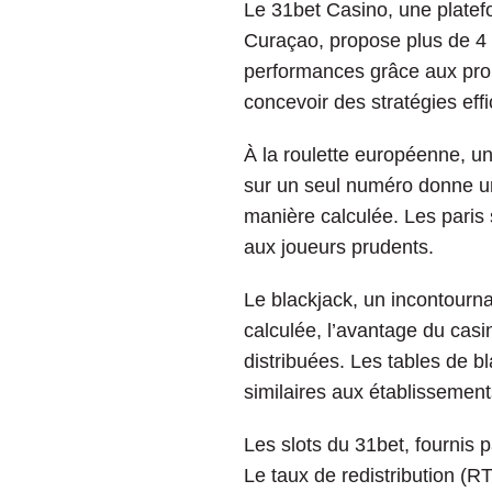
Le 31bet Casino, une plate
Curaçao, propose plus de 4 
performances grâce aux proba
concevoir des stratégies eff
À la roulette européenne, u
sur un seul numéro donne une
manière calculée. Les paris
aux joueurs prudents.
Le blackjack, un incontourn
calculée, l’avantage du casi
distribuées. Les tables de b
similaires aux établissement
Les slots du 31bet, fournis
Le taux de redistribution (