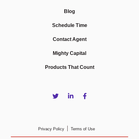
Blog
Schedule Time
Contact Agent
Mighty Capital
Products That Count
Privacy Policy
Terms of Use