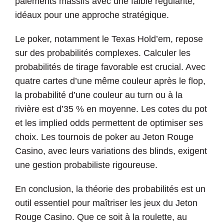
paiements massifs avec une faible régularité,
idéaux pour une approche stratégique.
Le poker, notamment le Texas Hold’em, repose
sur des probabilités complexes. Calculer les
probabilités de tirage favorable est crucial. Avec
quatre cartes d’une même couleur après le flop,
la probabilité d’une couleur au turn ou à la
rivière est d’35 % en moyenne. Les cotes du pot
et les implied odds permettent de optimiser ses
choix. Les tournois de poker au Jeton Rouge
Casino, avec leurs variations des blinds, exigent
une gestion probabiliste rigoureuse.
En conclusion, la théorie des probabilités est un
outil essentiel pour maîtriser les jeux du Jeton
Rouge Casino. Que ce soit à la roulette, au