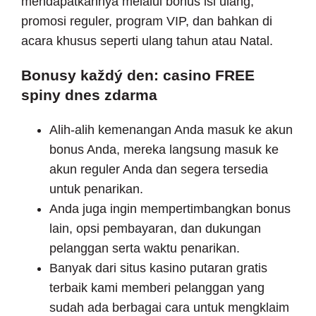
mendapatkannya melalui bonus isi ulang,
promosi reguler, program VIP, dan bahkan di
acara khusus seperti ulang tahun atau Natal.
Bonusy každý den: casino FREE
spiny dnes zdarma
Alih-alih kemenangan Anda masuk ke akun
bonus Anda, mereka langsung masuk ke
akun reguler Anda dan segera tersedia
untuk penarikan.
Anda juga ingin mempertimbangkan bonus
lain, opsi pembayaran, dan dukungan
pelanggan serta waktu penarikan.
Banyak dari situs kasino putaran gratis
terbaik kami memberi pelanggan yang
sudah ada berbagai cara untuk mengklaim