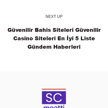
NEXT UP
Güvenilir Bahis Siteleri Güvenilir
Casino Siteleri En İyi 5 Liste
Gündem Haberleri