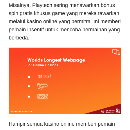
Misalnya, Playtech sering menawarkan bonus
spin gratis khusus game yang mereka tawarkan
melalui kasino online yang bermitra. Ini memberi
pemain insentif untuk mencoba permainan yang
berbeda.
Hampir semua kasino online memberi pemain