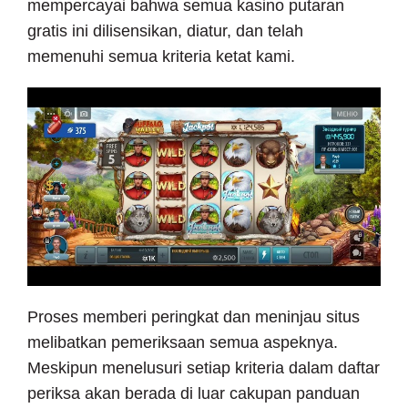
mempercayai bahwa semua kasino putaran
gratis ini dilisensikan, diatur, dan telah
memenuhi semua kriteria ketat kami.
Proses memberi peringkat dan meninjau situs
melibatkan pemeriksaan semua aspeknya.
Meskipun menelusuri setiap kriteria dalam daftar
periksa akan berada di luar cakupan panduan