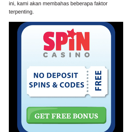
ini, kami akan membahas beberapa faktor
terpenting.