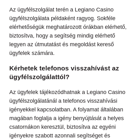
Az ügyfélszolgálat terén a Legiano Casino
ügyfélszolgálata példaként ragyog. Sokféle
elérhetőségük meghatározott órákban elérhető,
biztosítva, hogy a segítség mindig elérhető
legyen az útmutatást és megoldást kereső
ügyfelek számára.
Kérhetek telefonos visszahívást az
ügyfélszolgálattól?
Az ügyfelek tájékozódhatnak a Legiano Casino
ügyfélszolgálatánál a telefonos visszahívási
igényekkel kapcsolatban. A folyamat általában
magában foglalja a igény benyújtását a helyes
csatornákon keresztül, biztosítva az egyéni
igényekre szabott azonnali segítséget és