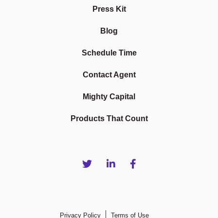
Press Kit
Blog
Schedule Time
Contact Agent
Mighty Capital
Products That Count
Privacy Policy
Terms of Use