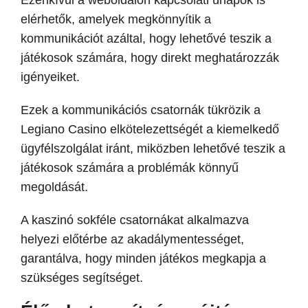
elérhetők, amelyek megkönnyítik a
kommunikációt azáltal, hogy lehetővé teszik a
játékosok számára, hogy direkt meghatározzák
igényeiket.
Ezek a kommunikációs csatornák tükrözik a
Legiano Casino elkötelezettségét a kiemelkedő
ügyfélszolgálat iránt, miközben lehetővé teszik a
játékosok számára a problémák könnyű
megoldását.
A kaszinó sokféle csatornákat alkalmazva
helyezi előtérbe az akadálymentességet,
garantálva, hogy minden játékos megkapja a
szükséges segítséget.