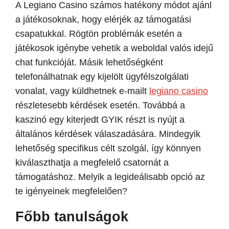
A Legiano Casino számos hatékony módot ajánl
a játékosoknak, hogy elérjék az támogatási
csapatukkal. Rögtön problémák esetén a
játékosok igénybe vehetik a weboldal valós idejű
chat funkcióját. Másik lehetőségként
telefonálhatnak egy kijelölt ügyfélszolgálati
vonalat, vagy küldhetnek e-mailt
legiano casino
részletesebb kérdések esetén. Továbbá a
kaszinó egy kiterjedt GYIK részt is nyújt a
általános kérdések válaszadására. Mindegyik
lehetőség specifikus célt szolgál, így könnyen
kiválaszthatja a megfelelő csatornát a
támogatáshoz. Melyik a legideálisabb opció az
te igényeinek megfelelően?
Főbb tanulságok