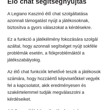
Élő chat segítségnyújtás
A Legiano Kaszinó élő chat szolgáltatása
azonnali támogatást nyújt a játékosoknak,
biztosítva a gyors válaszokat a kérdésekre.
Ez a funkció a játékélmény fokozására szolgál
azáltal, hogy azonnali segítséget nyújt sokféle
problémák esetén, a fiókproblémáktól a
játékszabályokig.
Az élő chat funkciók lehetővé teszik a játékosok
számára, hogy hozzáértő képviselőkkel vegyék
fel a kapcsolatot, akik eredményesen és
szakértelemmel tudják megválaszolni a
kérdéseiket.