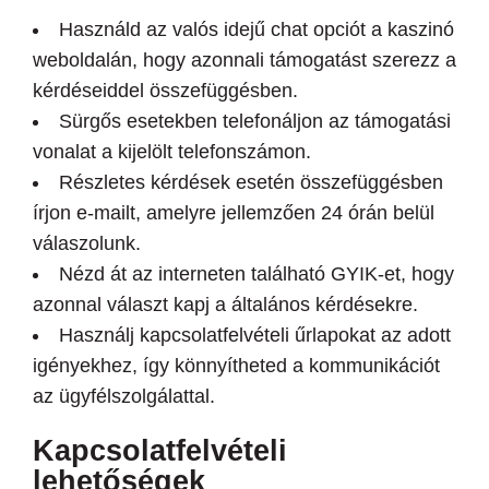
Használd az valós idejű chat opciót a kaszinó
weboldalán, hogy azonnali támogatást szerezz a
kérdéseiddel összefüggésben.
Sürgős esetekben telefonáljon az támogatási
vonalat a kijelölt telefonszámon.
Részletes kérdések esetén összefüggésben
írjon e-mailt, amelyre jellemzően 24 órán belül
válaszolunk.
Nézd át az interneten található GYIK-et, hogy
azonnal választ kapj a általános kérdésekre.
Használj kapcsolatfelvételi űrlapokat az adott
igényekhez, így könnyítheted a kommunikációt
az ügyfélszolgálattal.
Kapcsolatfelvételi
lehetőségek