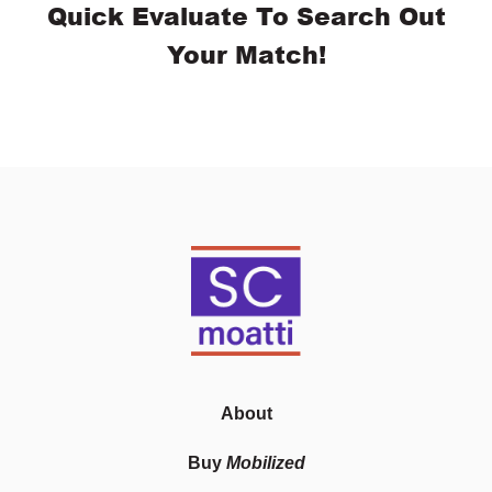
Quick Evaluate To Search Out
Your Match!
About
Buy
Mobilized