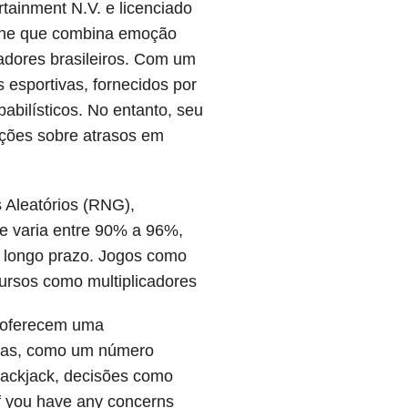
tainment N.V. e licenciado
line que combina emoção
adores brasileiros. Com um
s esportivas, fornecidos por
bilísticos. No entanto, seu
ações sobre atrasos em
 Aleatórios (RNG),
ue varia entre 90% a 96%,
a longo prazo. Jogos como
rsos como multiplicadores
, oferecem uma
ernas, como um número
lackjack, decisões como
If you have any concerns