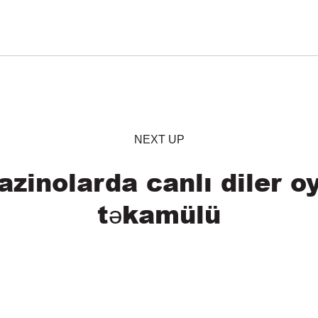
NEXT UP
zinolarda canlı diler o
təkamülü