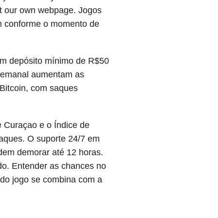
at our own webpage. Jogos
iam conforme o momento de
om depósito mínimo de R$50
k semanal aumentam as
 Bitcoin, com saques
e Curaçao e o Índice de
saques. O suporte 24/7 em
odem demorar até 12 horas.
ado. Entender as chances no
do jogo se combina com a