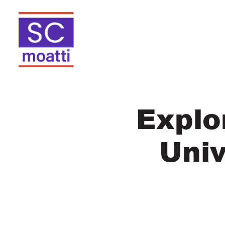
Explo
Uni