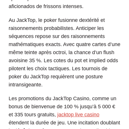
aficionados de frissons intenses.
Au JackTop, le poker fusionne dextérité et
raisonnements probabilistes. Anticiper les
séquences repose sur des raisonnements
mathématiques exacts. Avec quatre cartes d’une
même teinte après octroi, la chance d’un flush
avoisine 35 %. Les cotes du pot et implied odds
pilotent les choix tactiques. Les tournois de
poker du JackTop requièrent une posture
intransigeante.
Les promotions du JackTop Casino, comme un
bonus de bienvenue de 100 % jusqu’à 5 000 €
et 335 tours gratuits,
jacktop live casino
étendent la durée de jeu. Une incitation doublant