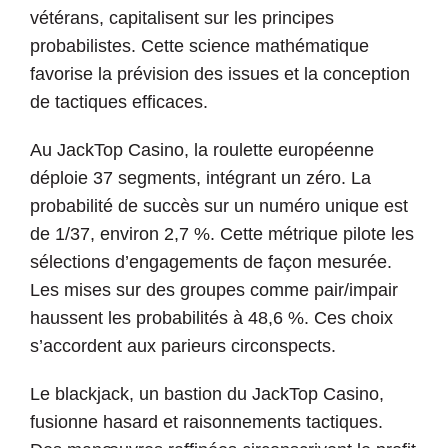
vétérans, capitalisent sur les principes
probabilistes. Cette science mathématique
favorise la prévision des issues et la conception
de tactiques efficaces.
Au JackTop Casino, la roulette européenne
déploie 37 segments, intégrant un zéro. La
probabilité de succès sur un numéro unique est
de 1/37, environ 2,7 %. Cette métrique pilote les
sélections d’engagements de façon mesurée.
Les mises sur des groupes comme pair/impair
haussent les probabilités à 48,6 %. Ces choix
s’accordent aux parieurs circonspects.
Le blackjack, un bastion du JackTop Casino,
fusionne hasard et raisonnements tactiques.