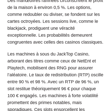
Des manœuvres raffinées circonscrivent le profit
de la maison à environ 0,5 %. Les options,
comme redoubler ou diviser, se fondent sur les
cartes octroyées. Les sessions live, comme le
blackjack, prodiguent une véracité
exceptionnelle. Les probabilités demeurent
congruentes avec celles des casinos classiques.
Les machines à sous du JackTop Casino,
arborant des titres comme ceux de NetEnt et
Playtech, mobilisent des RNG pour assurer
l’aléatoire. Le taux de redistribution (RTP) oscille
entre 90 % et 98 %. Avec un RTP de 96 %, un
slot restitue théoriquement 96 € pour chaque
100 € engagés. Les machines à forte volatilité
promettent des primes notables, mais
sporadiques. Ces slots ensorcellent les