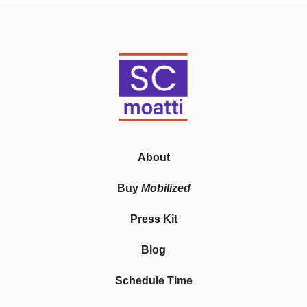
About
Buy
Mobilized
Press Kit
Blog
Schedule Time