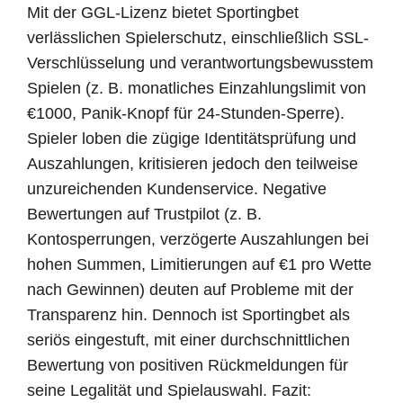
Mit der GGL-Lizenz bietet Sportingbet
verlässlichen Spielerschutz, einschließlich SSL-
Verschlüsselung und verantwortungsbewusstem
Spielen (z. B. monatliches Einzahlungslimit von
€1000, Panik-Knopf für 24-Stunden-Sperre).
Spieler loben die zügige Identitätsprüfung und
Auszahlungen, kritisieren jedoch den teilweise
unzureichenden Kundenservice. Negative
Bewertungen auf Trustpilot (z. B.
Kontosperrungen, verzögerte Auszahlungen bei
hohen Summen, Limitierungen auf €1 pro Wette
nach Gewinnen) deuten auf Probleme mit der
Transparenz hin. Dennoch ist Sportingbet als
seriös eingestuft, mit einer durchschnittlichen
Bewertung von positiven Rückmeldungen für
seine Legalität und Spielauswahl. Fazit: