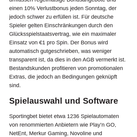
einen 10% Verlustbonus jeden Sonntag, der
jedoch schwer zu erfüllen ist. Für deutsche
Spieler gelten Einschränkungen durch den
Glücksspielstaatsvertrag, wie ein maximaler
Einsatz von €1 pro Spin. Der Bonus wird
automatisch gutgeschrieben, was weniger
transparent ist, da dies in den AGB vermerkt ist.
Bestandskunden profitieren von promotionalen
Extras, die jedoch an Bedingungen geknüpft
sind.
Spielauswahl und Software
Sportingbet bietet etwa 1236 Spielautomaten
von renommierten Anbietern wie Play’n GO,
NetEnt, Merkur Gaming, Novoline und