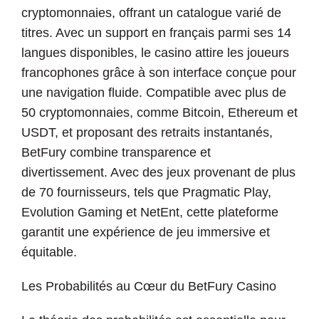
cryptomonnaies, offrant un catalogue varié de
titres. Avec un support en français parmi ses 14
langues disponibles, le casino attire les joueurs
francophones grâce à son interface conçue pour
une navigation fluide. Compatible avec plus de
50 cryptomonnaies, comme Bitcoin, Ethereum et
USDT, et proposant des retraits instantanés,
BetFury combine transparence et
divertissement. Avec des jeux provenant de plus
de 70 fournisseurs, tels que Pragmatic Play,
Evolution Gaming et NetEnt, cette plateforme
garantit une expérience de jeu immersive et
équitable.
Les Probabilités au Cœur du BetFury Casino