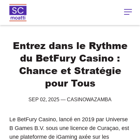
Entrez dans le Rythme
du BetFury Casino :
Chance et Stratégie
pour Tous
SEP 02, 2025
—
CASINOWAZAMBA
Le BetFury Casino, lancé en 2019 par Universe
B Games B.V. sous une licence de Curaçao, est
une plateforme de iGaming axée sur les