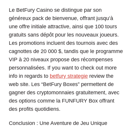
Le BetFury Casino se distingue par son
généreux pack de bienvenue, offrant jusqu’à
une offre initiale attractive, ainsi que 100 tours
gratuits sans dépôt pour les nouveaux joueurs.
Les promotions incluent des tournois avec des
cagnottes de 20 000 $, tandis que le programme
VIP à 20 niveaux propose des récompenses
personnalisées. If you want to check out more
info in regards to
betfury strategie
review the
web site. Les “BetFury Boxes” permettent de
gagner des cryptomonnaies gratuitement, avec
des options comme la FUNFURY Box offrant
des profits quotidiens.
Conclusion : Une Aventure de Jeu Unique