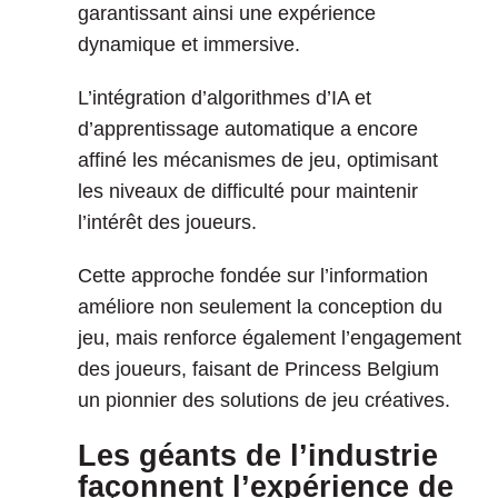
garantissant ainsi une expérience
dynamique et immersive.
L’intégration d’algorithmes d’IA et
d’apprentissage automatique a encore
affiné les mécanismes de jeu, optimisant
les niveaux de difficulté pour maintenir
l’intérêt des joueurs.
Cette approche fondée sur l’information
améliore non seulement la conception du
jeu, mais renforce également l’engagement
des joueurs, faisant de Princess Belgium
un pionnier des solutions de jeu créatives.
Les géants de l’industrie
façonnent l’expérience de