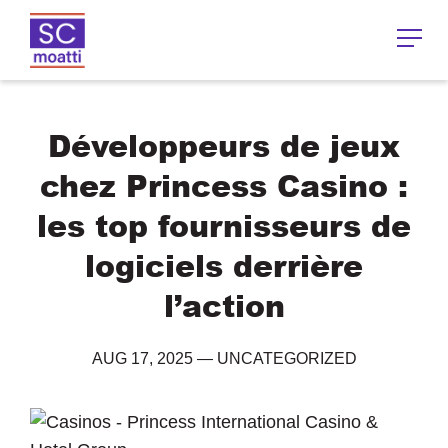
Développeurs de jeux
chez Princess Casino :
les top fournisseurs de
logiciels derrière
l’action
AUG 17, 2025
—
UNCATEGORIZED