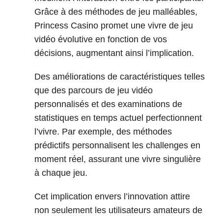
Grâce à des méthodes de jeu malléables,
Princess Casino promet une vivre de jeu
vidéo évolutive en fonction de vos
décisions, augmentant ainsi l’implication.
Des améliorations de caractéristiques telles
que des parcours de jeu vidéo
personnalisés et des examinations de
statistiques en temps actuel perfectionnent
l’vivre. Par exemple, des méthodes
prédictifs personnalisent les challenges en
moment réel, assurant une vivre singulière
à chaque jeu.
Cet implication envers l’innovation attire
non seulement les utilisateurs amateurs de