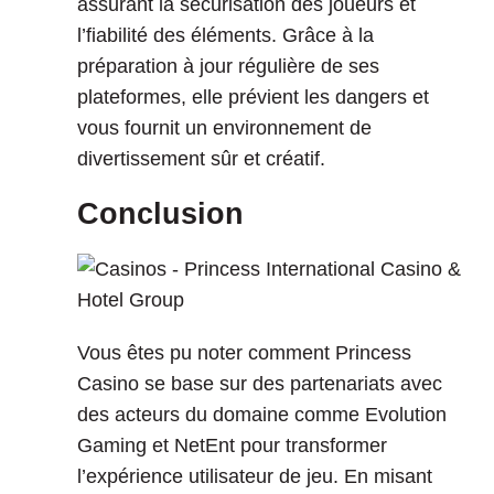
assurant la sécurisation des joueurs et
l’fiabilité des éléments. Grâce à la
préparation à jour régulière de ses
plateformes, elle prévient les dangers et
vous fournit un environnement de
divertissement sûr et créatif.
Conclusion
Vous êtes pu noter comment Princess
Casino se base sur des partenariats avec
des acteurs du domaine comme Evolution
Gaming et NetEnt pour transformer
l’expérience utilisateur de jeu. En misant