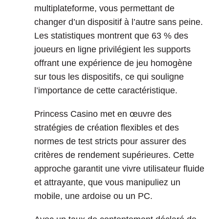
multiplateforme, vous permettant de
changer d’un dispositif à l’autre sans peine.
Les statistiques montrent que 63 % des
joueurs en ligne privilégient les supports
offrant une expérience de jeu homogène
sur tous les dispositifs, ce qui souligne
l’importance de cette caractéristique.
Princess Casino met en œuvre des
stratégies de création flexibles et des
normes de test stricts pour assurer des
critères de rendement supérieures. Cette
approche garantit une vivre utilisateur fluide
et attrayante, que vous manipuliez un
mobile, une ardoise ou un PC.