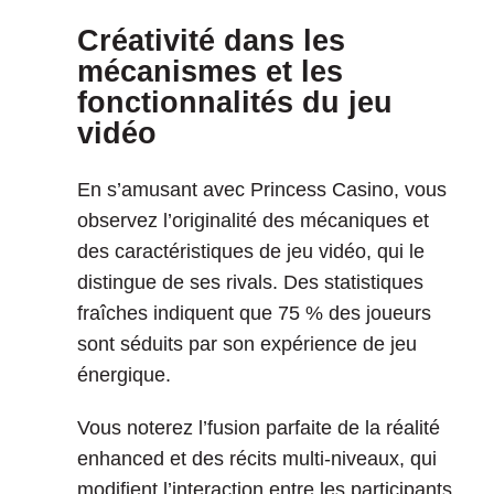
Créativité dans les
mécanismes et les
fonctionnalités du jeu
vidéo
En s’amusant avec Princess Casino, vous
observez l’originalité des mécaniques et
des caractéristiques de jeu vidéo, qui le
distingue de ses rivals. Des statistiques
fraîches indiquent que 75 % des joueurs
sont séduits par son expérience de jeu
énergique.
Vous noterez l’fusion parfaite de la réalité
enhanced et des récits multi-niveaux, qui
modifient l’interaction entre les participants.