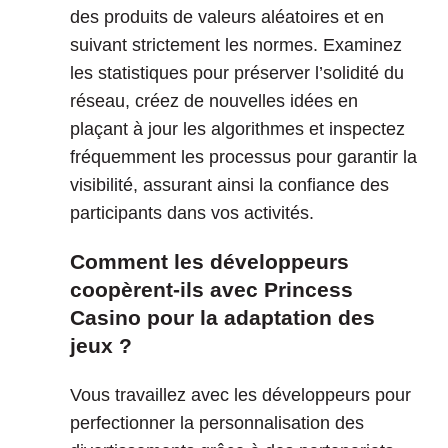
des produits de valeurs aléatoires et en
suivant strictement les normes. Examinez
les statistiques pour préserver l’solidité du
réseau, créez de nouvelles idées en
plaçant à jour les algorithmes et inspectez
fréquemment les processus pour garantir la
visibilité, assurant ainsi la confiance des
participants dans vos activités.
Comment les développeurs
coopèrent-ils avec Princess
Casino pour la adaptation des
jeux ?
Vous travaillez avec les développeurs pour
perfectionner la personnalisation des