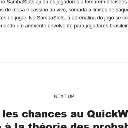
 no SambaSlots ajuda os jogadores a tomarem decisões
ogos de mesa e cassino ao vivo, somada a limites de saq
es de jogar. No SambaSlots, a adrenalina do jogo se c
riando um ambiente envolvente para jogadores brasileir
NEXT UP
r les chances au QuickW
 à la théorie des probab