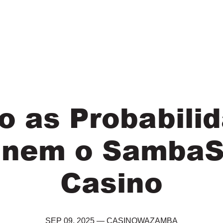
 as Probabili
inem o SambaS
Casino
SEP 09, 2025
—
CASINOWAZAMBA