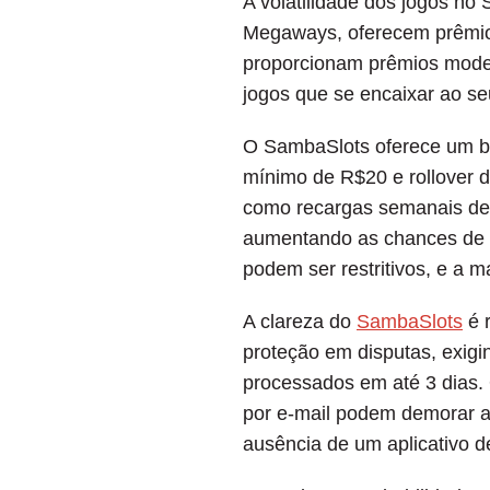
A volatilidade dos jogos no 
Megaways, oferecem prêmios 
proporcionam prêmios modes
jogos que se encaixar ao se
O SambaSlots oferece um b
mínimo de R$20 e rollover 
como recargas semanais de 
aumentando as chances de r
podem ser restritivos, e a 
A clareza do
SambaSlots
é 
proteção em disputas, exigi
processados em até 3 dias.
por e-mail podem demorar at
ausência de um aplicativo d