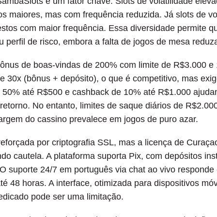
SambaSlots é um fator chave. Slots de volatilidade eleva
maiores, mas com frequência reduzida. Já slots de vol
tos com maior frequência. Essa diversidade permite q
u perfil de risco, embora a falta de jogos de mesa reduz
ônus de boas-vindas de 200% com limite de R$3.000 e 
de 30x (bônus + depósito), o que é competitivo, mas ex
50% até R$500 e cashback de 10% até R$1.000 ajudam a 
etorno. No entanto, limites de saque diários de R$2.0
margem do cassino prevalece em jogos de puro azar.
reforçada por criptografia SSL, mas a licença de Curaç
ndo cautela. A plataforma suporta Pix, com depósitos in
 O suporte 24/7 em português via chat ao vivo responde
é 48 horas. A interface, otimizada para dispositivos móv
edicado pode ser uma limitação.