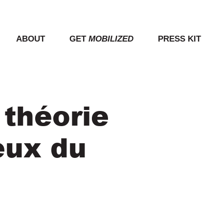
ABOUT
GET
MOBILIZED
PRESS KIT
théorie
eux du