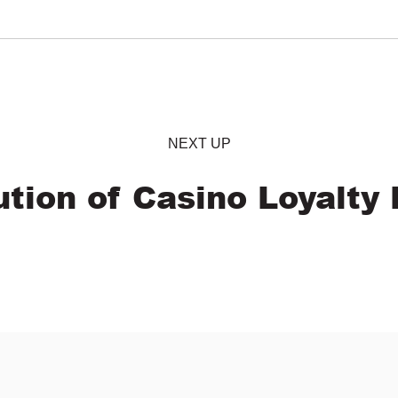
NEXT UP
ution of Casino Loyalty