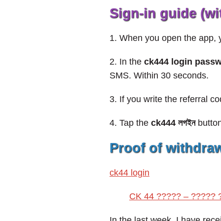
Sign-in guide (wi
1. When you open the app, 
2. In the
ck444 login pass
SMS. Within 30 seconds.
3. If you write the referral c
4. Tap the
ck444 লগইন
button
Proof of withdraw
ck44 login
CK 44 ????? – ????? 
In the last week, I have re