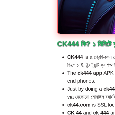
CK444 কি? ১ মিনিটে বু
CK444
is a প্রেডিকশন 
ডিলে নেই, ইন্সট্যান্ট ক্যাশআ
The
ck444 app
APK s
end phones.
Just by doing a
ck44
via যেকোনো মোবাইল ব্যাংক
ck44.com
is SSL lock
CK 44
and
ck 444
ar