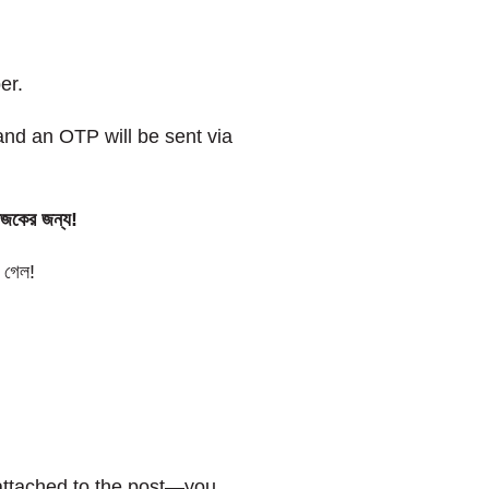
er.
” and an OTP will be sent via
আজকের জন্য!
 গেল!
 attached to the post—you