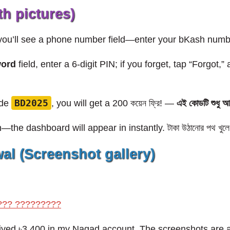
th pictures)
you’ll see a phone number field—enter your bKash numb
word
field, enter a 6-digit PIN; if you forget, tap “Forgot,
BD2025
ode
, you will get a 200 কয়েন ফ্রি! —
এই কোডটি শুধু 
—the dashboard will appear in instantly. টাকা উঠানোর পথ খুলে
al (Screenshot gallery)
??? ?????????
ceived ৳3,400 in my Nagad account. The screenshots are