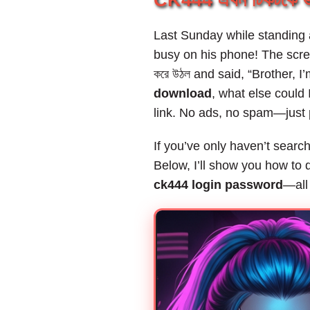
CK444 এখন টিকটকে ভ
Last Sunday while standing a
busy on his phone! The scr
করে উঠল and said, “Brother, I
download
, what else could
link. No ads, no spam—just 
If you’ve only haven’t search
Below, I’ll show you how to
ck444 login password
—all 