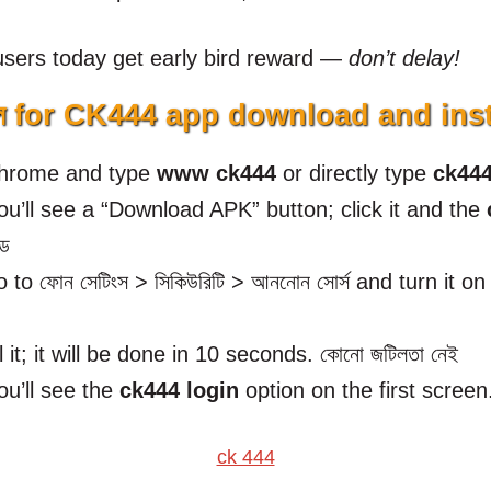
users today get early bird reward —
don’t delay!
সটল for CK444 app download and inst
Chrome and type
www ck444
or directly type
ck44
’ll see a “Download APK” button; click it and the
োড
to ফোন সেটিংস > সিকিউরিটি > আননোন সোর্স and turn it on (
 it; it will be done in 10 seconds. কোনো জটিলতা নেই
u’ll see the
ck444 login
option on the first screen
ck 444