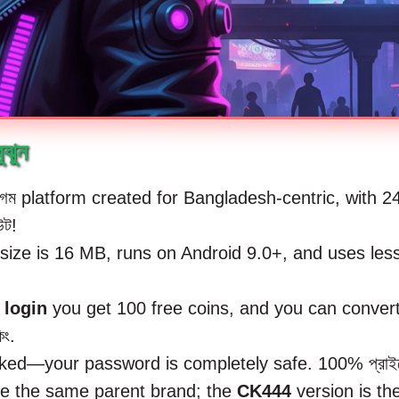
ঝুন
গেম platform created for Bangladesh-centric, with 24 ঘ
উট!
ize is 16 MB, runs on Android 9.0+, and uses less 
 login
you get 100 free coins, and you can convert
িং.
ed—your password is completely safe. 100% প্রাইভেসি 
e the same parent brand; the
CK444
version is the