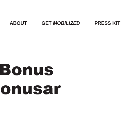
ABOUT
GET
MOBILIZED
PRESS KIT
 Bonus
bonusar