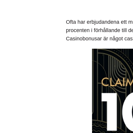
Ofta har erbjudandena ett ma
procenten i förhållande till 
Casinobonusar är något cas