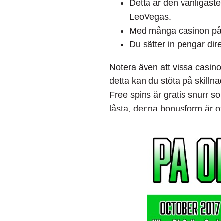
Detta är den vanligast
LeoVegas.
Med många casinon på d
Du sätter in pengar dir
Notera även att vissa casino
detta kan du stöta på skilln
Free spins är gratis snurr 
låsta, denna bonusform är oft