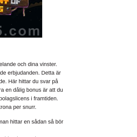
spelande och dina vinster.
de erbjudanden. Detta är
nde. Här hittar du svar på
a en dålig bonus är att du
olagslicens i framtiden.
rona per snurr.
an hittar en sådan så bör