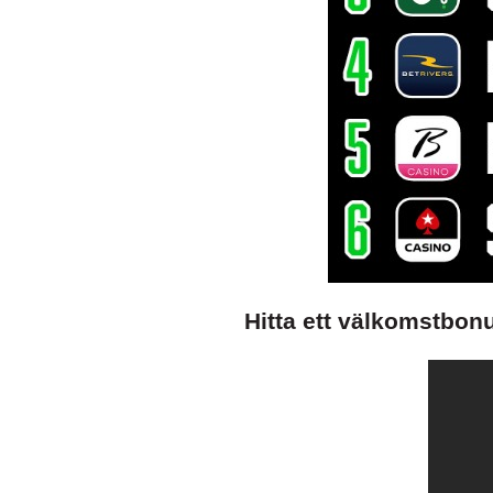
Hitta ett välkomstbon