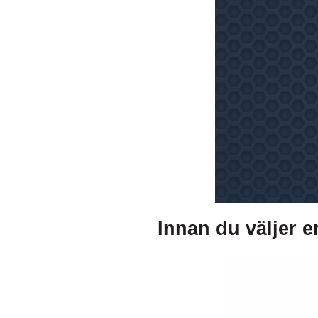
Innan du väljer e