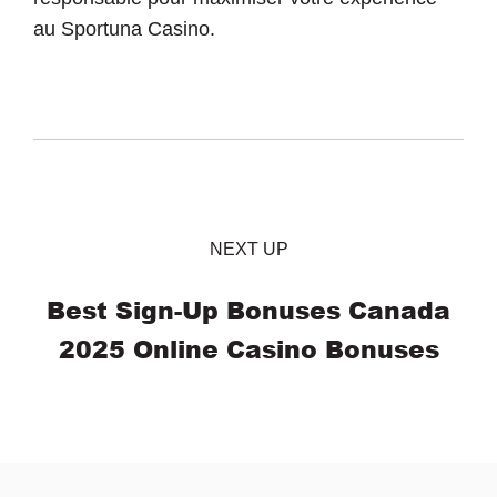
au Sportuna Casino.
NEXT UP
Best Sign-Up Bonuses Canada
2025 Online Casino Bonuses