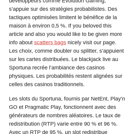
développeurs comme Evolution Gaming,
s’appuie sur des stratégies probabilistes. Des
tactiques optimisées limitent le bénéfice de la
maison à environ 0,5 %. If you beloved this
article and also you would like to be given more
info about
scatters bags
nicely visit our page.
Les choix, comme doubler ou splitter, s’appuient
sur les cartes distribuées. Le blackjack live au
Sportuna recrée l’ambiance des casinos
physiques. Les probabilités restent alignées sur
celles des casinos traditionnels.
Les slots du Sportuna, fournis par NetEnt, Play’n
GO et Pragmatic Play, fonctionnent avec des
générateurs de nombres aléatoires. Le taux de
redistribution (RTP) varie entre 90 % et 96 %.
Avec un RTP de 95 %, un slot redistribue