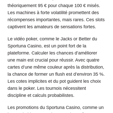
théoriquement 95 € pour chaque 100 € misés.
Les machines à forte volatilité promettent des
récompenses importantes, mais rares. Ces slots
captivent les amateurs de sensations fortes.
Le vidéo poker, comme le Jacks or Better du
Sportuna Casino, est un point fort de la
plateforme. Calculer les chances d’améliorer
une main est crucial pour réussir. Avec quatre
cartes d’une même couleur après la distribution,
la chance de former un flush est d’environ 35 %.
Les cotes implicites et du pot guident les choix
dans le poker. Les tournois nécessitent
discipline et calculs probabilistes.
Les promotions du Sportuna Casino, comme un