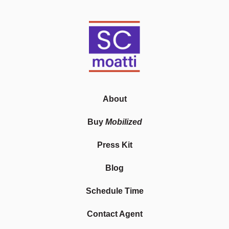
About
Buy
Mobilized
Press Kit
Blog
Schedule Time
Contact Agent