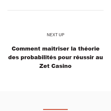
NEXT UP
Comment maîtriser la théorie
des probabilités pour réussir au
Zet Casino