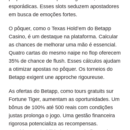
esporádicas. Esses slots seduzem apostadores
em busca de emoções fortes.
O pôquer, como o Texas Hold’em do Betapp
Casino, é um destaque na plataforma. Calcular
as chances de melhorar uma mão é essencial.
Quatro cartas do mesmo naipe no flop oferecem
35% de chance de flush. Esses cálculos ajudam
a otimizar apostas no pôquer. Os torneios do
Betapp exigent une approche rigoureuse.
As ofertas do Betapp, como tours gratuits sur
Fortune Tiger, aumentam as oportunidades. Um
bônus de 100% até 500 reais com condições
justas prolonga o jogo. Uma gestão financeira
rigorosa potencializa as recompensas.