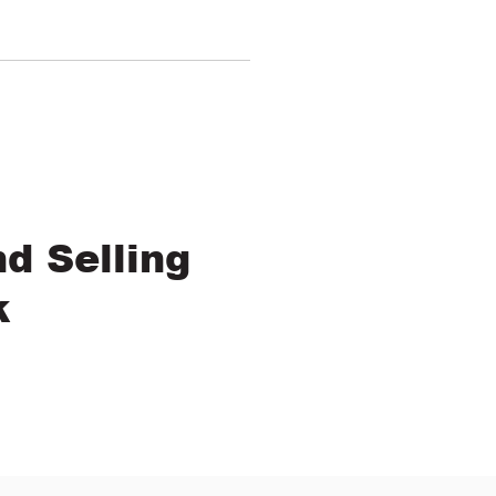
d Selling
k